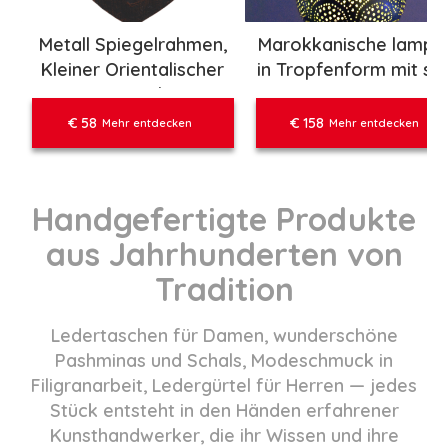
Metall Spiegelrahmen,
Marokkanische lampe
Kleiner Orientalischer
in Tropfenform mit sic
Spiegel,
Muster in Messing
Marokkanischer
€ 58
€ 158
Mehr entdecken
Mehr entdecken
Spiegel,
Bogenspiegelrahmen
Handgefertigte Produkte
aus Jahrhunderten von
Tradition
Ledertaschen für Damen, wunderschöne
Pashminas und Schals, Modeschmuck in
Filigranarbeit, Ledergürtel für Herren — jedes
Stück entsteht in den Händen erfahrener
Kunsthandwerker, die ihr Wissen und ihre