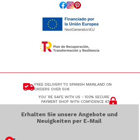
FREE DELIVERY TO SPANISH MAINLAND
ON
ORDERS OVER 50€
YOU´RE SAFE WITH US - 100% SECURE
PAYMENT
SHOP WITH CONFIDENCE AT
ANDALUCHIC
Erhalten Sie unsere Angebote und
ALL ORDERS ARE SENT INSURED
SHOP AT
ANDALUCHIC WITH PEACE OF MIND
Neuigkeiten per E-Mail
COPYRIGHT ANDALUCHIC.COM © 2026 ALLE RECHTE VORBEHALTEN