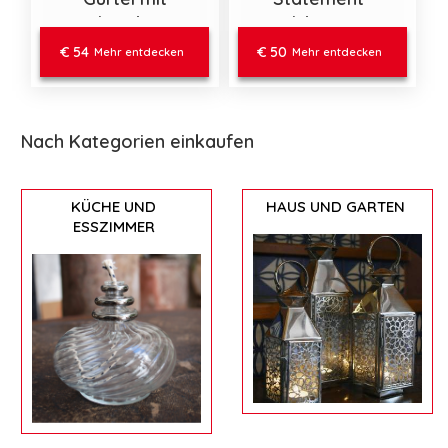
rechteckiger
Halskette im
Gürtelschnalle und
Abtract-Design aus
€ 54
€ 50
Mehr entdecken
Mehr entdecken
blauen Harzeinsatz
nickelfrei
versilbertem
Zamak
Nach Kategorien einkaufen
KÜCHE UND
HAUS UND GARTEN
ESSZIMMER