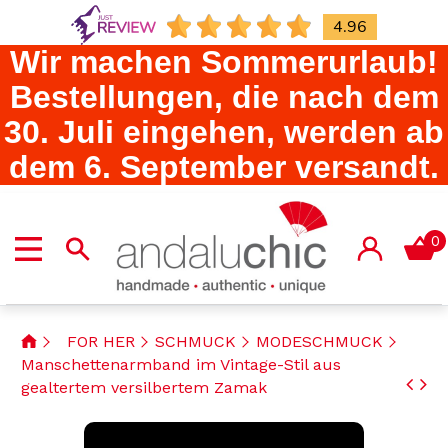
4.96
Wir machen Sommerurlaub!
Bestellungen, die nach dem
30. Juli eingehen, werden ab
dem 6. September versandt.
0
FOR HER
SCHMUCK
MODESCHMUCK
Manschettenarmband im Vintage-Stil aus
gealtertem versilbertem Zamak