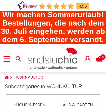
4.96
Wir machen Sommerurlaub!
Bestellungen, die nach dem
30. Juli eingehen, werden ab
dem 6. September versandt.
0
WOHNKULTUR
Subcategories in WOHNKULTUR
KÜCHE & ESSEN
HAUS & GARTEN