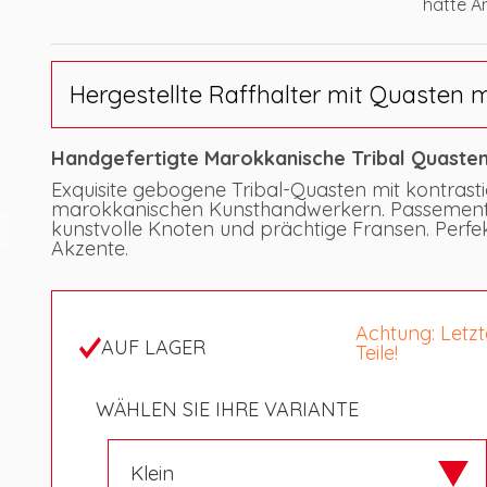
hatte An
Hergestellte Raffhalter mit Quasten m
Handgefertigte Marokkanische Tribal Quaste
Exquisite gebogene Tribal-Quasten mit kontrast
marokkanischen Kunsthandwerkern. Passemente
kunstvolle Knoten und prächtige Fransen. Perf
d
Akzente.
Achtung: Letz
AUF LAGER
Teile!
WÄHLEN SIE IHRE VARIANTE