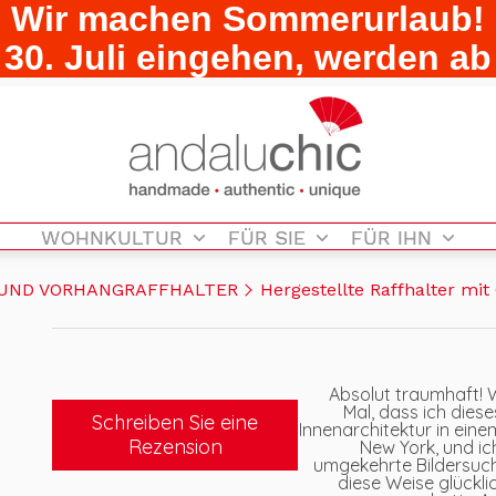
Wir machen Sommerurlaub!
30. Juli eingehen, werden a
WOHNKULTUR
FÜR SIE
FÜR IHN
UND VORHANGRAFFHALTER
Hergestellte Raffhalter mi
Absolut traumhaft! W
Mal, dass ich diese
Schreiben Sie eine
Innenarchitektur in ein
Rezension
New York, und ich
umgekehrte Bildersuch
diese Weise glückli