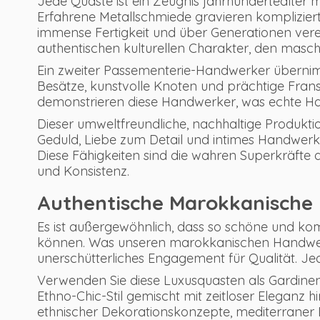
Jede Quaste ist ein Zeugnis jahrhundertealter 
Erfahrene Metallschmiede gravieren komplizi
immense Fertigkeit und über Generationen verer
authentischen kulturellen Charakter, den maschi
Ein zweiter Passementerie-Handwerker übernim
Besätze, kunstvolle Knoten und prächtige Franse
demonstrieren diese Handwerker, was echte Ha
Dieser umweltfreundliche, nachhaltige Produkti
Geduld, Liebe zum Detail und intimes Handwerk
Diese Fähigkeiten sind die wahren Superkräft
und Konsistenz.
Authentische Marokkanische 
Es ist außergewöhnlich, dass so schöne und ko
können. Was unseren marokkanischen Handwerk
unerschütterliches Engagement für Qualität. Je
Verwenden Sie diese Luxusquasten als Gardinen
Ethno-Chic-Stil gemischt mit zeitloser Eleganz h
ethnischer Dekorationskonzepte, mediterraner 