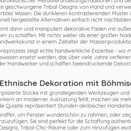
marokkanischer Metallverarbeitungstraditionen und de
erte geschwungene Tribal-Designs von Hand und verw
btes Wissen. Die dunkleren kontrastierenden Muster in 
nell hergestellte Alternativen einfach nicht nachbilde
mt dann und manipuliert dekorative Fäden mit auße
n zu schaffen. Mit nichts weiter als einer großen Nad
ndwerkskunst in einem Zeitalter der Massenproduktio
onsprozess zeigt echte handwerkliche Expertise - wo 
swissen ersetzt werden, das über viele Jahre verfein
e der Handwerker und schaffen beeindruckende Dekora
Ethnische Dekoration mit Böhmis
mplizierte Stücke mit grundlegenden Werkzeugen und 
ern an moderner Ausrüstung fehlt, machen sie mehr 
de Quaste repräsentiert Stunden akribischer Handarbeit
raffer, um Fenster wunderschön zu rahmen, oder zeig
inzuzufügen. Sie sind perfekt für die Schaffung authenti
Designs, Tribal-Chic-Räume oder zum Hinzufügen exot