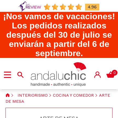
4.96
¡Nos vamos de vacaciones!
Los pedidos realizados
después del 30 de julio se
enviarán a partir del 6 de
septiembre.
0
INTERIORISMO
COCINA Y COMEDOR
ARTE
DE MESA