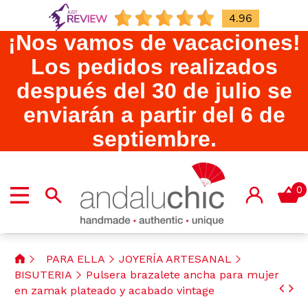
4.96
¡Nos vamos de vacaciones!
Los pedidos realizados
después del 30 de julio se
enviarán a partir del 6 de
septiembre.
0
PARA ELLA
JOYERÍA ARTESANAL
BISUTERIA
Pulsera brazalete ancha para mujer
en zamak plateado y acabado vintage