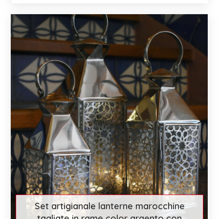
€ 15
Scopri di più
Set artigianale lanterne marocchine
tagliate in rame color argento con