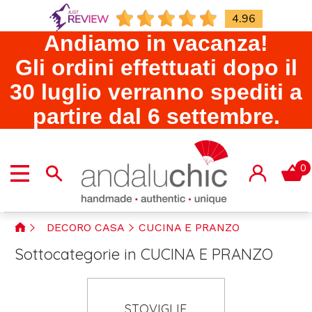
4.96
Andiamo in vacanza!
Gli ordini effettuati dopo il
30 luglio verranno spediti a
partire dal 6 settembre.
0
DECORO CASA
CUCINA E PRANZO
Sottocategorie in CUCINA E PRANZO
STOVIGLIE