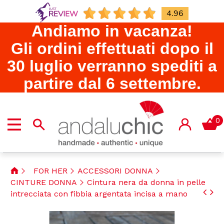
4.96
Andiamo in vacanza!
Gli ordini effettuati dopo il
30 luglio verranno spediti a
partire dal 6 settembre.
0
FOR HER
ACCESSORI DONNA
CINTURE DONNA
Cintura nera da donna in pelle
intrecciata con fibbia argentata incisa a mano