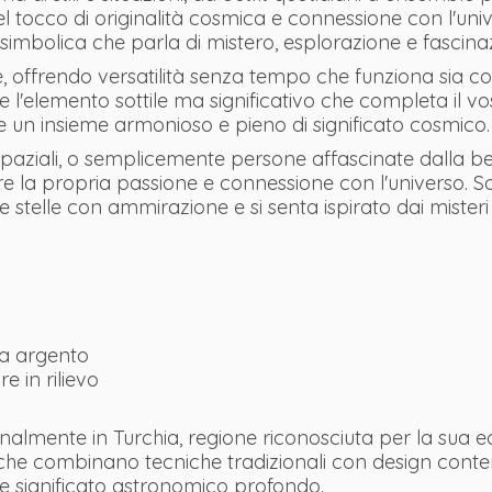
el tocco di originalità cosmica e connessione con l'univ
simbolica che parla di mistero, esplorazione e fascinaz
 offrendo versatilità senza tempo che funziona sia con 
ere l'elemento sottile ma significativo che completa il v
eare un insieme armonioso e pieno di significato cosmico.
 spaziali, o semplicemente persone affascinate dalla be
a propria passione e connessione con l'universo. Sono
 le stelle con ammirazione e si senta ispirato dai misteri
ta argento
e in rilievo
ianalmente in Turchia, regione riconosciuta per la sua 
zati che combinano tecniche tradizionali con design co
e e significato astronomico profondo.