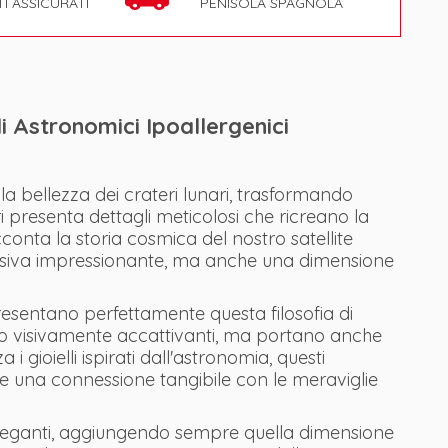
TI ASSICURATI
PENISOLA SPAGNOLA
li Astronomici Ipoallergenici
la bellezza dei crateri lunari, trasformando
i presenta dettagli meticolosi che ricreano la
cconta la storia cosmica del nostro satellite
visiva impressionante, ma anche una dimensione
presentano perfettamente questa filosofia di
solo visivamente accattivanti, ma portano anche
 gioielli ispirati dall'astronomia, questi
 e una connessione tangibile con le meraviglie
ù eleganti, aggiungendo sempre quella dimensione