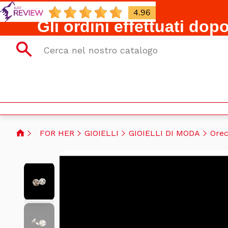
4.96
Gli ordini effettuati dop
FOR HER
GIOIELLI
GIOIELLI DI MODA
Orec