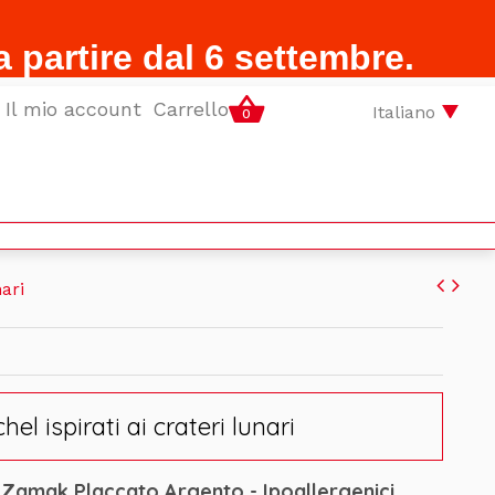
a partire dal 6 settembre.
Il mio account
Carrello
Italiano
0
nari
el ispirati ai crateri lunari
a Zamak Placcato Argento - Ipoallergenici