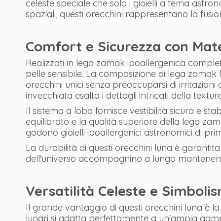
celeste speciale che solo i gioielli a tema astr
spaziali, questi orecchini rappresentano la fu
Comfort e Sicurezza con Mate
Realizzati in lega zamak ipoallergenica comple
pelle sensibile. La composizione di lega zamak li
orecchini unici senza preoccuparsi di irritazion
invecchiata esalta i dettagli intricati della text
Il sistema a lobo fornisce vestibilità sicura e sta
equilibrato e la qualità superiore della lega z
godono gioielli ipoallergenici astronomici di pri
La durabilità di questi orecchini luna è garantita
dell'universo accompagnino a lungo mantenendo 
Versatilità Celeste e Simbol
Il grande vantaggio di questi orecchini luna è la
lunari si adatta perfettamente a un'ampia gamma d