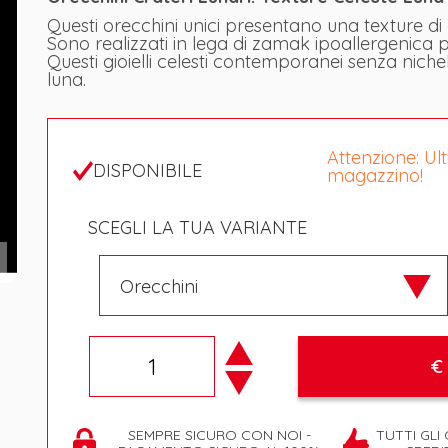
Questi orecchini unici presentano una texture di cr
Sono realizzati in lega di zamak ipoallergenica 
Questi gioielli celesti contemporanei senza nichel s
luna.
Attenzione: Ulti
DISPONIBILE
magazzino!
SCEGLI LA TUA VARIANTE
d
€ 
SEMPRE SICURO CON NOI -
TUTTI GLI