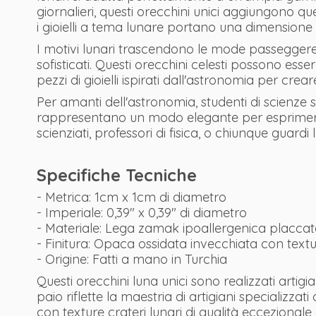
giornalieri, questi orecchini unici aggiungono qu
i gioielli a tema lunare portano una dimensione 
I motivi lunari trascendono le mode passeggere,
sofisticati. Questi orecchini celesti possono ess
pezzi di gioielli ispirati dall'astronomia per cr
Per amanti dell'astronomia, studenti di scienze
rappresentano un modo elegante per esprimere l
scienziati, professori di fisica, o chiunque guardi
Specifiche Tecniche
- Metrica: 1cm x 1cm di diametro
- Imperiale: 0,39" x 0,39" di diametro
- Materiale: Lega zamak ipoallergenica placca
- Finitura: Opaca ossidata invecchiata con textur
- Origine: Fatti a mano in Turchia
Questi orecchini luna unici sono realizzati artig
paio riflette la maestria di artigiani specializ
con texture crateri lunari di qualità eccezional