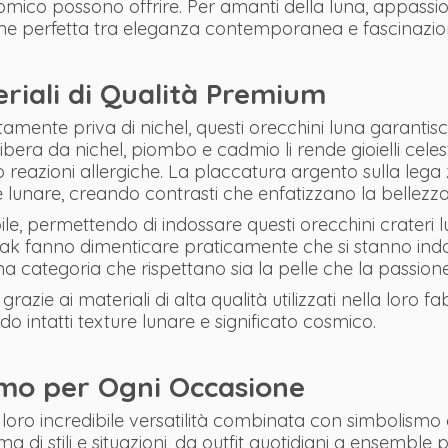
onomico possono offrire. Per amanti della luna, appassi
sione perfetta tra eleganza contemporanea e fascinaz
riali di Qualità Premium
tamente priva di nichel, questi orecchini luna garant
bera da nichel, piombo e cadmio li rende gioielli celest
i o reazioni allergiche. La placcatura argento sulla leg
ure lunare, creando contrasti che enfatizzano la bellezza
bile, permettendo di indossare questi orecchini crateri lu
amak fanno dimenticare praticamente che si stanno indo
ma categoria che rispettano sia la pelle che la passion
 grazie ai materiali di alta qualità utilizzati nella loro
intatti texture lunare e significato cosmico.
ismo per Ogni Occasione
 loro incredibile versatilità combinata con simbolismo c
i stili e situazioni, da outfit quotidiani a ensemble p