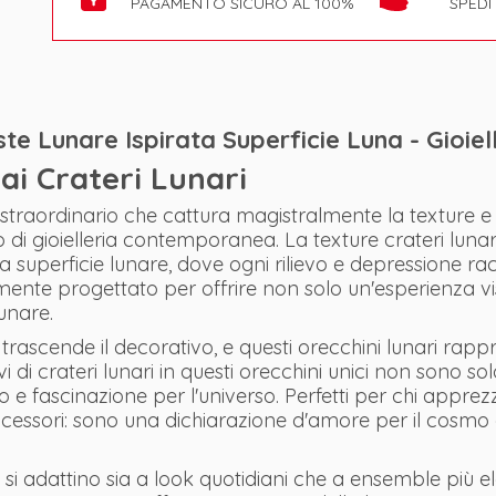
PAGAMENTO SICURO AL 100%
SPEDI
ste Lunare Ispirata Superficie Luna - Gioiel
ai Crateri Lunari
n straordinario che cattura magistralmente la texture e 
o di gioielleria contemporanea. La texture crateri lunar
lla superficie lunare, dove ogni rilievo e depressione ra
mente progettato per offrire non solo un'esperienza 
lunare.
e trascende il decorativo, e questi orecchini lunari rap
i di crateri lunari in questi orecchini unici non sono 
fascinazione per l'universo. Perfetti per chi apprezza i
ccessori: sono una dichiarazione d'amore per il cosmo
he si adattino sia a look quotidiani che a ensemble pi