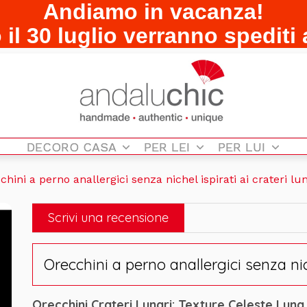
Andiamo in vacanza!
o il 30 luglio verranno spediti 
DECORO CASA
PER LEI
PER LUI
chini a perno anallergici senza nichel ispirati ai crateri lu
Scrivi una recensione
Orecchini a perno anallergici senza nich
Orecchini Crateri Lunari: Texture Celeste Lun